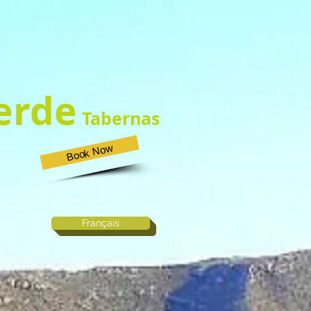
erde
Tabernas
Book Now
Français