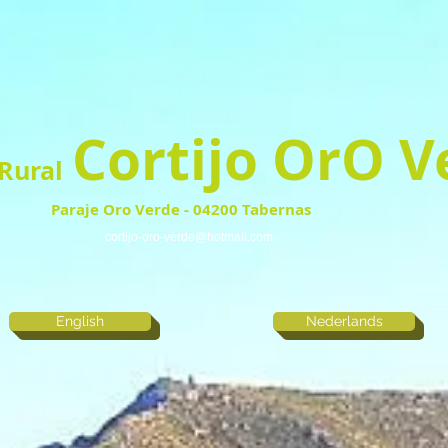
Cortijo OrO V
Rural
Paraje Oro Verde - 04200 Tabernas
cortijo-oro-verde@hotmail.com
English
Nederlands