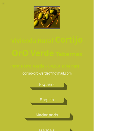
Cortijo
Vivienda Rural
OrO Verde
Tabernas
Paraje Oro Verde - 04200 Tabernas
cortijo-oro-verde@hotmail.com
Español
English
Nederlands
Français