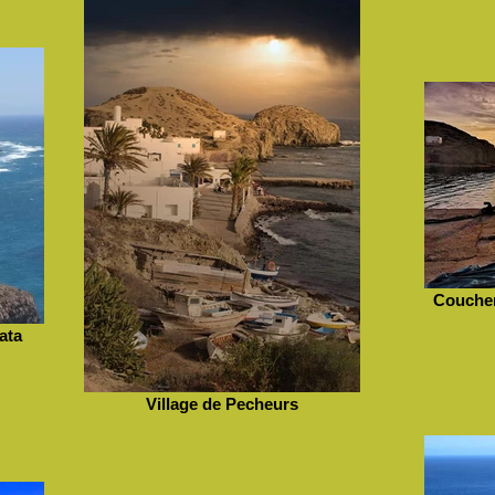
Coucher
ata
Village de Pecheurs